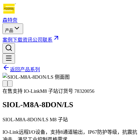
森特奈
产品
案例
下载
资讯
公司
联系
返回产品系列
在售
支持 IO-Link
M8 子站
订货号
78320056
SIOL-M8A-8DON/LS
SIOL-M8A-8DON/LS M8 子站
IO-Link远程I/O设备，支持8通道输出，IP67防护等级，抗震抗
冲击，满足工业控制严格需求。