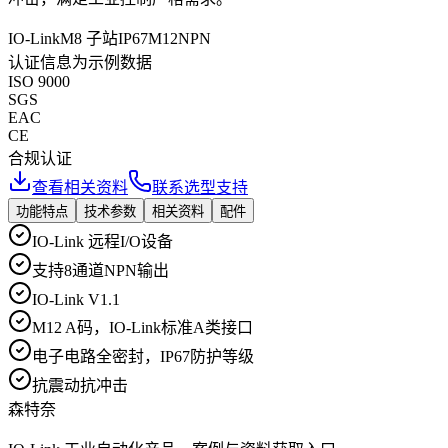
IO-Link
M8 子站
IP67
M12
NPN
认证信息为示例数据
ISO 9000
SGS
EAC
CE
合规认证
查看相关资料
联系选型支持
功能特点
技术参数
相关资料
配件
IO-Link 远程I/O设备
支持8通道NPN输出
IO-Link V1.1
M12 A码，IO-Link标准A类接口
电子电路全密封，IP67防护等级
抗震动抗冲击
森特奈