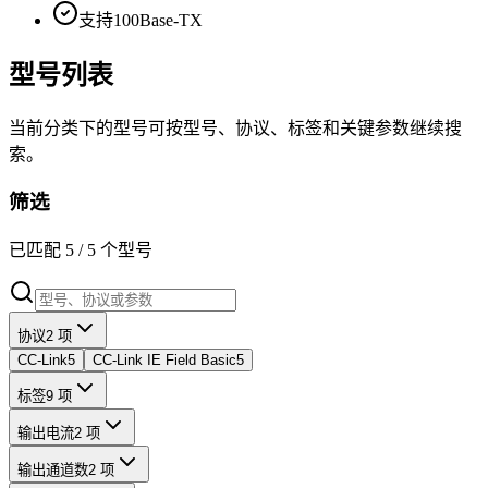
支持100Base-TX
型号列表
当前分类下的型号可按型号、协议、标签和关键参数继续搜
索。
筛选
已匹配
5
/
5
个型号
协议
2 项
CC-Link
5
CC-Link IE Field Basic
5
标签
9 项
输出电流
2 项
输出通道数
2 项