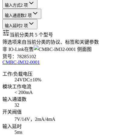
输入方式
2 项
输入通道数
2 项
输入延时
2 项
当前分类共
5
个型号
筛选项来自当前分类的协议、标签和关键参数
非 IO-Link
在售
货号：
78285102
CMBC-IM32-0001
工作/负载电压
24VDC±10%
模块工作电流
< 200mA
输入通道数
32
开关阀值
7V/14V，2mA/4mA
输入延时
5ms