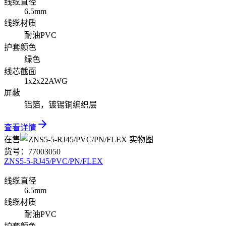
线缆直径
6.5mm
线缆材质
耐油PVC
护套颜色
绿色
线芯截面
1x2x22AWG
屏蔽
铝箔，镀锡铜编织层
查看详情
在售
货号：
77003050
ZNS5-5-RJ45/PVC/PN/FLEX
线缆直径
6.5mm
线缆材质
耐油PVC