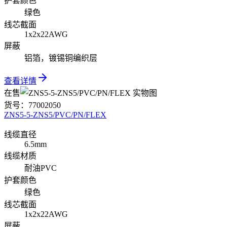
护套颜色
绿色
线芯截面
1x2x22AWG
屏蔽
铝箔，镀锡铜编织层
查看详情
在售
货号：
77002050
ZNS5-5-ZNS5/PVC/PN/FLEX
线缆直径
6.5mm
线缆材质
耐油PVC
护套颜色
绿色
线芯截面
1x2x22AWG
屏蔽