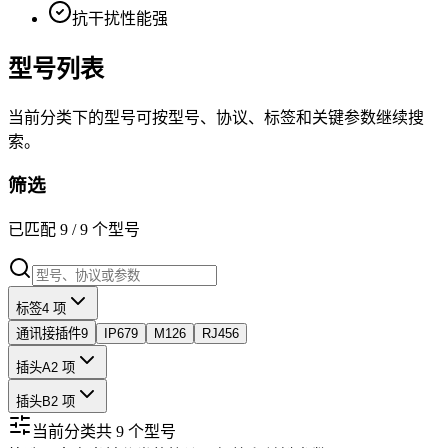
抗干扰性能强
型号列表
当前分类下的型号可按型号、协议、标签和关键参数继续搜
索。
筛选
已匹配
9
/
9
个型号
标签
4 项
通讯接插件
9
IP67
9
M12
6
RJ45
6
插头A
2 项
插头B
2 项
当前分类共
9
个型号