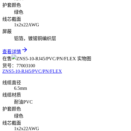
护套颜色
绿色
线芯截面
1x2x22AWG
屏蔽
铝箔，镀锡铜编织层
查看详情
在售
货号：
77003100
ZNS5-10-RJ45/PVC/PN/FLEX
线缆直径
6.5mm
线缆材质
耐油PVC
护套颜色
绿色
线芯截面
1x2x22AWG