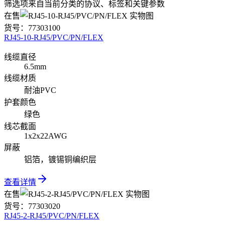
筛选项来自当前分类的协议、标签和关键参数
在售
货号：
77303100
RJ45-10-RJ45/PVC/PN/FLEX
线缆直径
6.5mm
线缆材质
耐油PVC
护套颜色
绿色
线芯截面
1x2x22AWG
屏蔽
铝箔，镀锡铜编织层
查看详情
在售
货号：
77303020
RJ45-2-RJ45/PVC/PN/FLEX