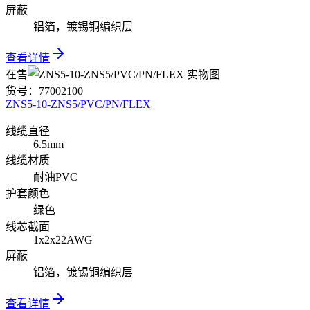
屏蔽
铝箔，镀锡铜编织层
查看详情
在售
货号：
77002100
ZNS5-10-ZNS5/PVC/PN/FLEX
线缆直径
6.5mm
线缆材质
耐油PVC
护套颜色
绿色
线芯截面
1x2x22AWG
屏蔽
铝箔，镀锡铜编织层
查看详情