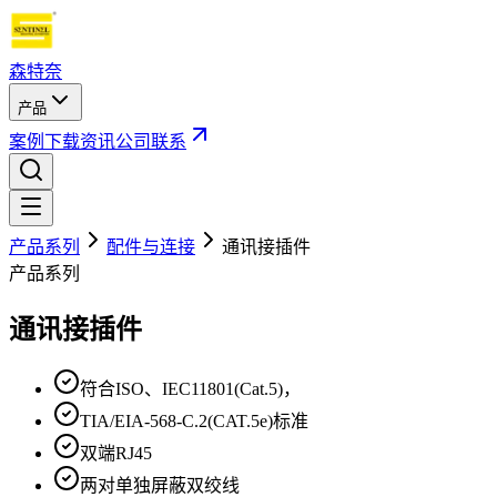
森特奈
产品
案例
下载
资讯
公司
联系
产品系列
配件与连接
通讯接插件
产品系列
通讯接插件
符合ISO、IEC11801(Cat.5)，
TIA/EIA-568-C.2(CAT.5e)标准
双端RJ45
两对单独屏蔽双绞线