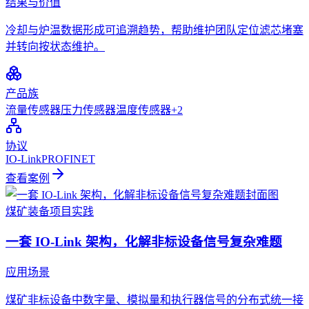
结果与价值
冷却与炉温数据形成可追溯趋势，帮助维护团队定位滤芯堵塞
并转向按状态维护。
产品族
流量传感器
压力传感器
温度传感器
+
2
协议
IO-Link
PROFINET
查看案例
煤矿装备
项目实践
一套 IO-Link 架构，化解非标设备信号复杂难题
应用场景
煤矿非标设备中数字量、模拟量和执行器信号的分布式统一接