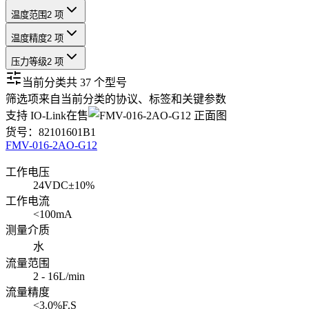
温度范围
2 项
温度精度
2 项
压力等级
2 项
当前分类共
37
个型号
筛选项来自当前分类的协议、标签和关键参数
支持 IO-Link
在售
货号：
82101601B1
FMV-016-2AO-G12
工作电压
24VDC±10%
工作电流
<100mA
测量介质
水
流量范围
2 - 16L/min
流量精度
<3.0%F.S