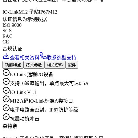
IO-Link
M12 子站
IP67
M12
认证信息为示例数据
ISO 9000
SGS
EAC
CE
合规认证
查看相关资料
联系选型支持
功能特点
技术参数
相关资料
配件
IO-Link 远程I/O设备
支持16通道输出，单点最大可达0.5A
IO-Link V1.1
M12 A码IO-Link标准A类接口
电子电路全密封，IP67防护等级
抗震动抗冲击
森特奈