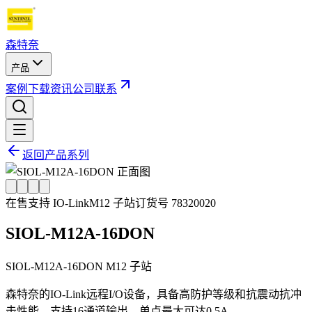
森特奈
产品
案例
下载
资讯
公司
联系
返回产品系列
在售
支持 IO-Link
M12 子站
订货号
78320020
SIOL-M12A-16DON
SIOL-M12A-16DON M12 子站
森特奈的IO-Link远程I/O设备，具备高防护等级和抗震动抗冲
击性能，支持16通道输出，单点最大可达0.5A。