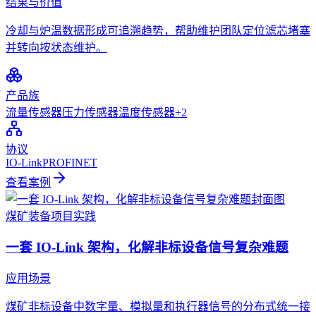
结果与价值
冷却与炉温数据形成可追溯趋势，帮助维护团队定位滤芯堵塞
并转向按状态维护。
产品族
流量传感器
压力传感器
温度传感器
+
2
协议
IO-Link
PROFINET
查看案例
煤矿装备
项目实践
一套 IO-Link 架构，化解非标设备信号复杂难题
应用场景
煤矿非标设备中数字量、模拟量和执行器信号的分布式统一接