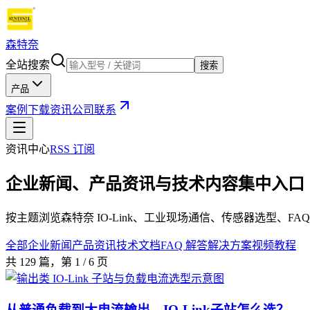
森特奈
全站搜索
搜索
产品
案例
下载
资讯
公司
联系
资讯中心
RSS 订阅
企业新闻、产品资讯与技术内容集中入口
按主题浏览森特奈 IO-Link、工业现场通信、传感器选型、
全部
企业新闻
产品资讯
技术文档
FAQ 解答
解决方案
视频教程
共
129
篇
，第 1 / 6 页
从普通负载到大电流输出，IO-Link子站怎么选？