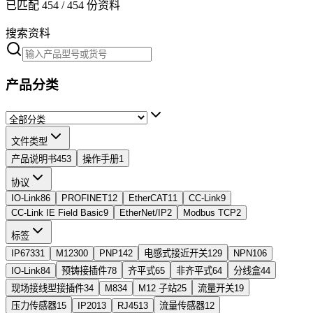
已匹配
454
/
454
份资料
搜索资料
产品分类
文件类型
产品说明书
453
操作手册
1
协议
IO-Link
86
PROFINET
12
EtherCAT
11
CC-Link
9
CC-Link IE Field Basic
9
EtherNet/IP
2
Modbus TCP
2
标签
IP67
331
M12
300
PNP
142
电感式接近开关
129
NPN
106
IO-Link
84
预铸接插件
78
齐平式
65
非齐平式
64
分线盒
44
现场接线型接插件
34
M8
34
M12 子站
25
流量开关
19
压力传感器
15
IP20
13
RJ45
13
流量传感器
12