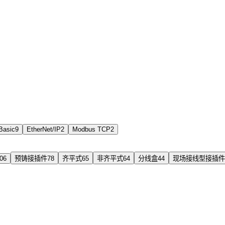
Basic
9
EtherNet/IP
2
Modbus TCP
2
06
预铸接插件
78
齐平式
65
非齐平式
64
分线盒
44
现场接线型接插件