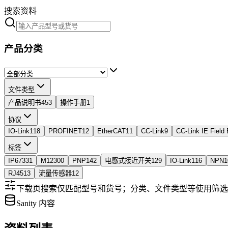
搜索资料
产品分类
文件类型
产品说明书
453
操作手册
1
协议
IO-Link
118
PROFINET
12
EtherCAT
11
CC-Link
9
CC-Link IE Field 
标签
IP67
331
M12
300
PNP
142
电感式接近开关
129
IO-Link
116
NPN
1
RJ45
13
流量传感器
12
下载页搜索仅匹配型号和货号；分类、文件类型等使用筛选
Sanity 内容