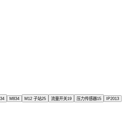
34
M8
34
M12 子站
25
流量开关
19
压力传感器
15
IP20
13